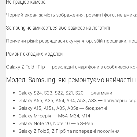
Не працює камера
Чорний екран замість зображення, розмиті фото, не вмик
Samsung не вмикається або зависає на логотипі
Причини різні: розрядився акумулятор, збій прошивки, п
Ремонт складних моделей
Galaxy Z Fold і Flip — розкладні смартфони з особливою 
Моделі Samsung, які ремонтуємо найчастіш
Galaxy S24, S23, S22, S21, S20 — флагмани
Galaxy A55, A35, A54, A34, A53, A33 — популярна сер
Galaxy A15, A15s, A05, A05s — бюджетні
Galaxy M-серія — M54, M34, M14
Galaxy Note 20, Note 10 — з S-Pen
Galaxy Z Fold5, Z Flip5 та попередні покоління