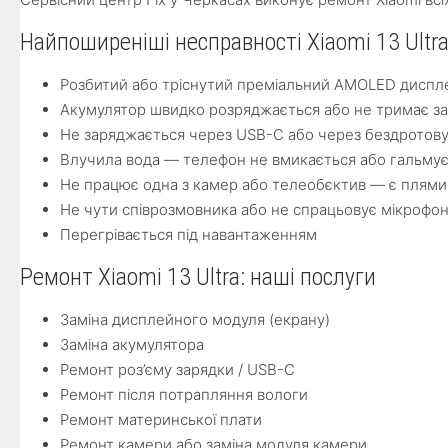
Найпоширеніші несправності Xiaomi 13 Ultr
Розбитий або тріснутий преміальний AMOLED диспл
Акумулятор швидко розряджається або не тримає з
Не заряджається через USB-C або через бездротову
Влучила вода — телефон не вмикається або гальму
Не працює одна з камер або телеобєктив — є плями
Не чути співрозмовника або не спрацьовує мікрофо
Перегрівається під навантаженням
Ремонт Xiaomi 13 Ultra: наші послуги
Заміна дисплейного модуля (екрану)
Заміна акумулятора
Ремонт роз’єму зарядки / USB-C
Ремонт після потрапляння вологи
Ремонт материнської плати
Ремонт камери або заміна модуля камери