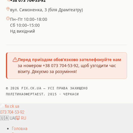
+38 073 704-53-92
вул. Симоненка, 3 (біля Драмтеатру)
Пн–Пт 10:00–18:00
Сб 10:00–15:00
Нд вихідний
Перед приїздом обов’язково зателефонуйте нам
за номером +38 073 704-53-92, щоб узгодити час
візиту. Дякуємо за розуміння!
© 2026 FIX.CK.UA — УСІ ПРАВА ЗАХИЩЕНО
ПОЛІТИКА
ОФЕРТА
EST. 2015 · ЧЕРКАСИ
fix
.ck.ua
073 704-53-92
🇺🇦 UA
|
🐷 RU
Головна