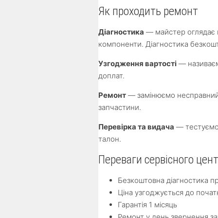
Як проходить ремонт
Діагностика
— майстер оглядає п
компоненти. Діагностика безкош
Узгодження вартості
— називаєм
доплат.
Ремонт
— замінюємо несправний 
запчастини.
Перевірка та видача
— тестуємо 
талон.
Переваги сервісного цент
Безкоштовна діагностика п
Ціна узгоджується до почат
Гарантія 1 місяць
Ремонт у день звернення за