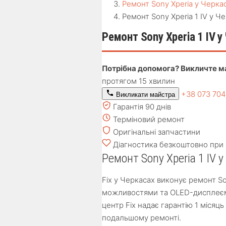
Ремонт Sony Xperia у Черка
Ремонт Sony Xperia 1 IV у Ч
Ремонт Sony Xperia 1 IV у
Потрібна допомога? Викличте м
протягом 15 хвилин
+38 073 70
Викликати майстра
Гарантія 90 днів
Терміновий ремонт
Оригінальні запчастини
Діагностика безкоштовно при 
Ремонт Sony Xperia 1 IV 
Fix у Черкасах виконує ремонт So
можливостями та OLED-дисплеєм
центр Fix надає гарантію 1 місяц
подальшому ремонті.