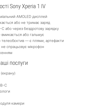
ті Sony Xperia 1 IV
еміальний AMOLED дисплей
ається або не тримає заряд
-C або через бездротову зарядку
 вмикається або гальмує
о телеобєктив — є плями, артефакти
о не спрацьовує мікрофон
аженням
наші послуги
 (екрану)
SB-C
вологи
модуля камери