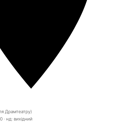
іля Драмтеатру)
0 · нд: вихідний