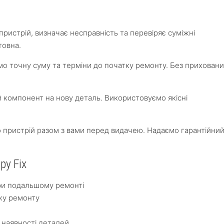
ристрій, визначає несправність та перевіряє суміжні
товна.
о точну суму та терміни до початку ремонту. Без прихован
компонент на нову деталь. Використовуємо якісні
пристрій разом з вами перед видачею. Надаємо гарантійни
ру Fix
ри подальшому ремонті
ку ремонту
 наявності деталей