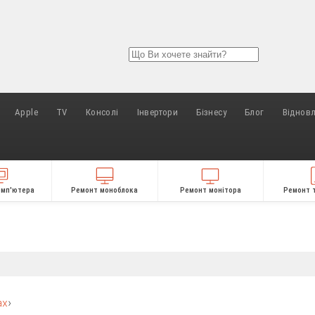
Apple
TV
Консолі
Інвертори
Бізнесу
Блог
Віднов
омп'ютера
Ремонт моноблока
Ремонт монітора
Ремонт 
ах
›