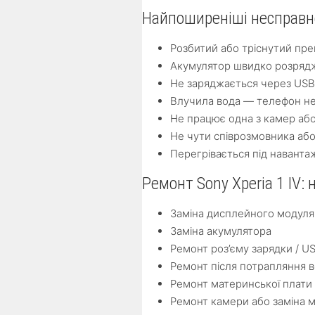
Найпоширеніші несправнос
Розбитий або тріснутий пр
Акумулятор швидко розрядж
Не заряджається через USB
Влучила вода — телефон не
Не працює одна з камер аб
Не чути співрозмовника аб
Перегрівається під навант
Ремонт Sony Xperia 1 IV: 
Заміна дисплейного модуля
Заміна акумулятора
Ремонт роз’єму зарядки / U
Ремонт після потрапляння 
Ремонт материнської плати
Ремонт камери або заміна 