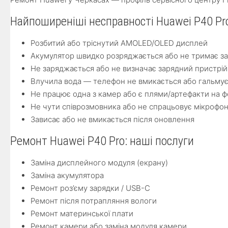
Найпоширеніші несправності Huawei P40 Pr
Розбитий або тріснутий AMOLED/OLED дисплей
Акумулятор швидко розряджається або не тримає з
Не заряджається або не визначає зарядний пристрій
Влучила вода — телефон не вмикається або гальму
Не працює одна з камер або є плями/артефакти на ф
Не чути співрозмовника або не спрацьовує мікрофо
Зависає або не вмикається після оновлення
Ремонт Huawei P40 Pro: наші послуги
Заміна дисплейного модуля (екрану)
Заміна акумулятора
Ремонт роз’єму зарядки / USB-C
Ремонт після потрапляння вологи
Ремонт материнської плати
Ремонт камери або заміна модуля камери