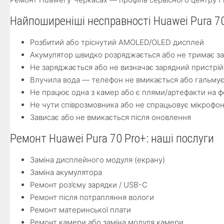
Найпоширеніші несправності Huawei Pura 7
Розбитий або тріснутий AMOLED/OLED дисплей
Акумулятор швидко розряджається або не тримає з
Не заряджається або не визначає зарядний пристрій
Влучила вода — телефон не вмикається або гальму
Не працює одна з камер або є плями/артефакти на ф
Не чути співрозмовника або не спрацьовує мікрофо
Зависає або не вмикається після оновлення
Ремонт Huawei Pura 70 Pro+: наші послуги
Заміна дисплейного модуля (екрану)
Заміна акумулятора
Ремонт роз’єму зарядки / USB-C
Ремонт після потрапляння вологи
Ремонт материнської плати
Ремонт камери або заміна модуля камери