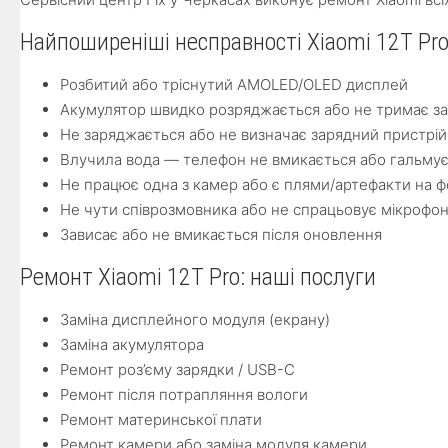
Найпоширеніші несправності Xiaomi 12T Pr
Розбитий або тріснутий AMOLED/OLED дисплей
Акумулятор швидко розряджається або не тримає з
Не заряджається або не визначає зарядний пристрій
Влучила вода — телефон не вмикається або гальму
Не працює одна з камер або є плями/артефакти на ф
Не чути співрозмовника або не спрацьовує мікрофо
Зависає або не вмикається після оновлення
Ремонт Xiaomi 12T Pro: наші послуги
Заміна дисплейного модуля (екрану)
Заміна акумулятора
Ремонт роз’єму зарядки / USB-C
Ремонт після потрапляння вологи
Ремонт материнської плати
Ремонт камери або заміна модуля камери