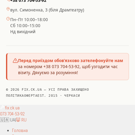
+38 073 704-53-92
вул. Симоненка, 3 (біля Драмтеатру)
Пн–Пт 10:00–18:00
Сб 10:00–15:00
Нд вихідний
Перед приїздом обов’язково зателефонуйте нам
за номером +38 073 704-53-92, щоб узгодити час
візиту. Дякуємо за розуміння!
© 2026 FIX.CK.UA — УСІ ПРАВА ЗАХИЩЕНО
ПОЛІТИКА
ОФЕРТА
EST. 2015 · ЧЕРКАСИ
fix
.ck.ua
073 704-53-92
🇺🇦 UA
|
🐷 RU
Головна