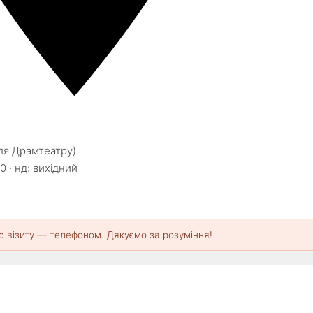
іля Драмтеатру)
0 · нд: вихідний
с візиту — телефоном. Дякуємо за розуміння!