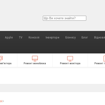
Apple
TV
Консолі
Інвертори
Бізнесу
Блог
Віднов
омп'ютера
Ремонт моноблока
Ремонт монітора
Ремонт 
ах
›