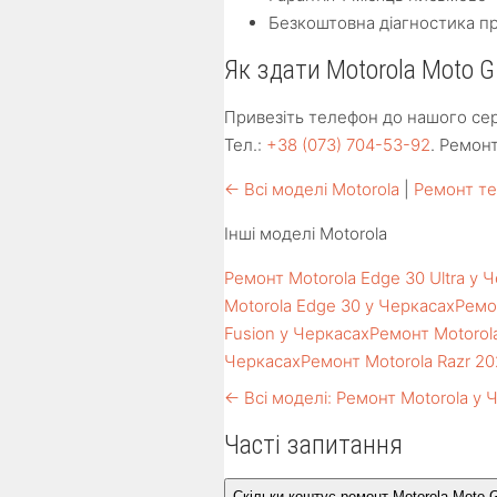
Безкоштовна діагностика пр
Як здати Motorola Moto G
Привезіть телефон до нашого серв
Тел.:
+38 (073) 704-53-92
. Ремон
← Всі моделі Motorola
|
Ремонт те
Інші моделі Motorola
Ремонт Motorola Edge 30 Ultra у 
Motorola Edge 30 у Черкасах
Ремо
Fusion у Черкасах
Ремонт Motorol
Черкасах
Ремонт Motorola Razr 2
← Всі моделі: Ремонт Motorola у 
Часті запитання
Скільки коштує ремонт Motorola Moto 