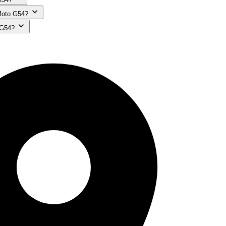
Moto G54?
 G54?