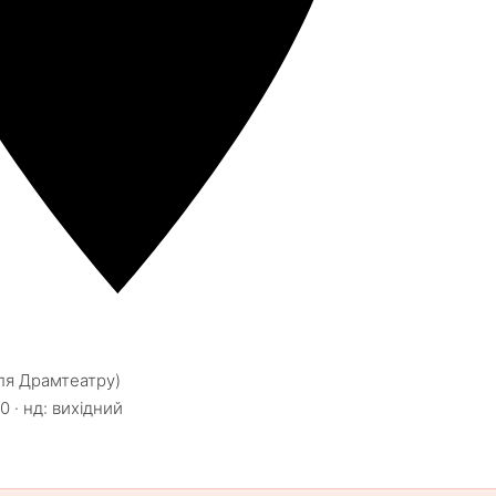
іля Драмтеатру)
0 · нд: вихідний