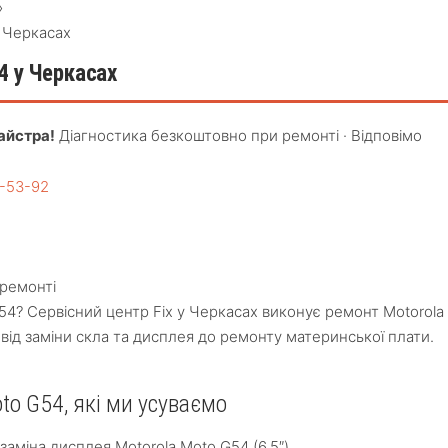
›
 Черкасах
4 у Черкасах
айстра!
Діагностика безкоштовно при ремонті · Відповімо
4-53-92
ремонті
54? Сервісний центр Fix у Черкасах виконує ремонт Motorola
від заміни скла та дисплея до ремонту материнської плати.
to G54, які ми усуваємо
аміна дисплея Motorola Moto G54 (6.5″)