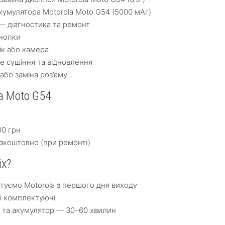
кумулятора Motorola Moto G54 (5000 мАг)
— діагностика та ремонт
нопки
ік або камера
е сушіння та відновлення
бо заміна роз’єму
a Moto G54
00 грн
зкоштовно (при ремонті)
ix?
туємо Motorola з першого дня виходу
ні комплектуючі
й та акумулятор — 30–60 хвилин