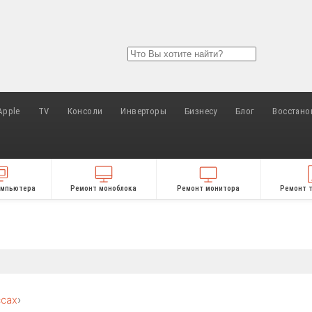
Apple
TV
Консоли
Инверторы
Бизнесу
Блог
Восстано
омпьютера
Ремонт моноблока
Ремонт монитора
Ремонт 
ссах
›