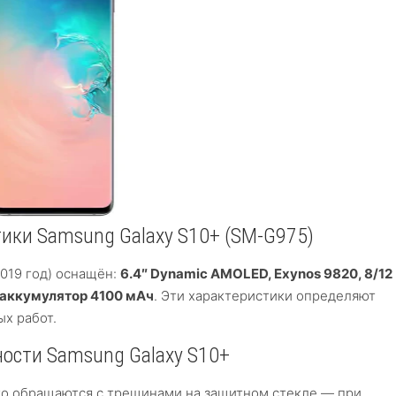
тики Samsung Galaxy S10+ (SM-G975)
2019 год) оснащён:
6.4″ Dynamic AMOLED, Exynos 9820, 8/12
 аккумулятор 4100 мАч
. Эти характеристики определяют
х работ.
ости Samsung Galaxy S10+
го обращаются с трещинами на защитном стекле — при