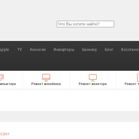
Apple
TV
Консоли
Инверторы
Бизнесу
Блог
Восстано
омпьютера
Ремонт моноблока
Ремонт монитора
Ремонт 
ссах
›