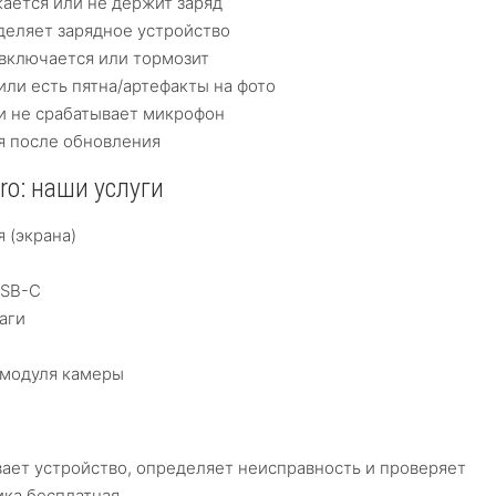
ается или не держит заряд
деляет зарядное устройство
включается или тормозит
или есть пятна/артефакты на фото
и не срабатывает микрофон
я после обновления
ro: наши услуги
 (экрана)
USB-C
аги
 модуля камеры
ает устройство, определяет неисправность и проверяет
ка бесплатная.