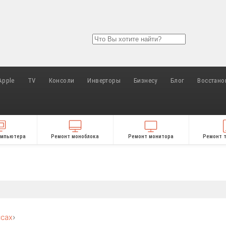
Apple
TV
Консоли
Инверторы
Бизнесу
Блог
Восстано
омпьютера
Ремонт моноблока
Ремонт монитора
Ремонт 
ссах
›