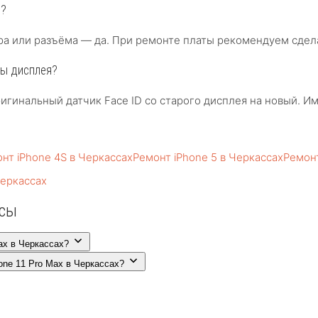
е?
ра или разъёма — да. При ремонте платы рекомендуем сдел
ны дисплея?
игинальный датчик Face ID со старого дисплея на новый. И
нт iPhone 4S в Черкассах
Ремонт iPhone 5 в Черкассах
Ремонт
Черкассах
осы
ax в Черкассах?
one 11 Pro Max в Черкассах?