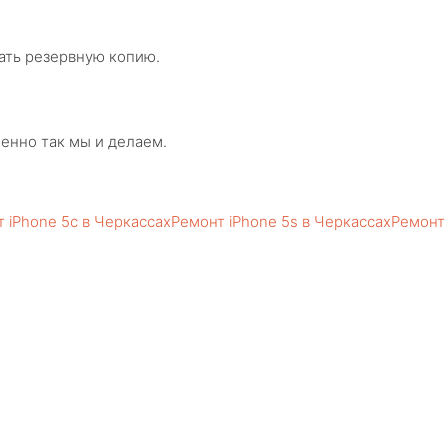
ать резервную копию.
менно так мы и делаем.
 iPhone 5c в Черкассах
Ремонт iPhone 5s в Черкассах
Ремонт 