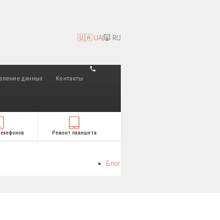
🇺🇦 UA
|
🐷 RU
вление данных
Контакты
телефонов
Ремонт планшета
Блог