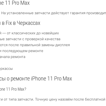
ne 11 Pro Max
 На установленные запчасти действует гарантия производит
в Fix в Черкассах
й — от классических до новейших
е запчасти с проверкой качества
няются после правильной замены дисплея
ри последующем ремонте
ачала ремонта
еркассы
ы о ремонте iPhone 11 Pro Max
one 11 Pro Max?
ти от типа запчасти. Точную цену назовём после бесплатной