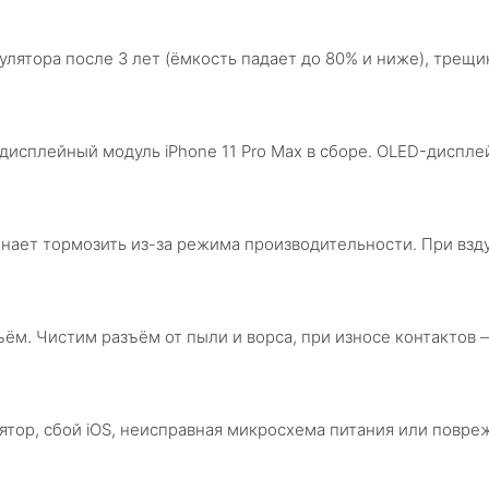
умулятора после 3 лет (ёмкость падает до 80% и ниже), тр
исплейный модуль iPhone 11 Pro Max в сборе. OLED-дисплей 
инает тормозить из-за режима производительности. При взд
ъём. Чистим разъём от пыли и ворса, при износе контактов 
ятор, сбой iOS, неисправная микросхема питания или повр