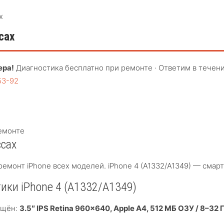
х
сах
ера!
Диагностика бесплатно при ремонте · Ответим в течени
53-92
емонте
ссах
ремонт iPhone всех моделей. iPhone 4 (A1332/A1349) — смар
ики iPhone 4 (A1332/A1349)
нащён:
3.5″ IPS Retina 960×640, Apple A4, 512 МБ ОЗУ / 8–32