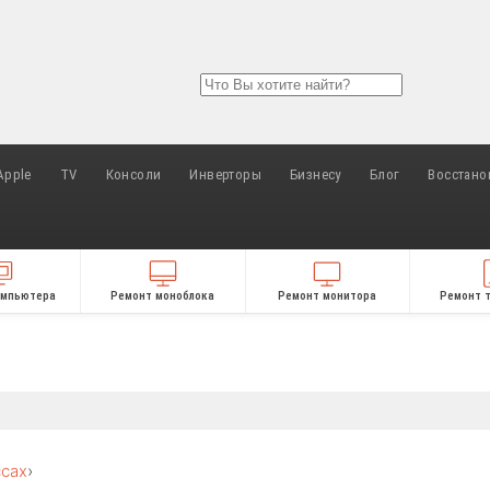
Apple
TV
Консоли
Инверторы
Бизнесу
Блог
Восстано
омпьютера
Ремонт моноблока
Ремонт монитора
Ремонт 
ссах
›