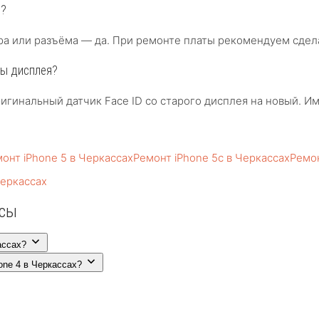
е?
ра или разъёма — да. При ремонте платы рекомендуем сдел
ны дисплея?
игинальный датчик Face ID со старого дисплея на новый. И
онт iPhone 5 в Черкассах
Ремонт iPhone 5c в Черкассах
Ремон
Черкассах
осы
ассах?
one 4 в Черкассах?