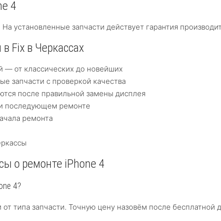
ne 4
 На установленные запчасти действует гарантия производит
в Fix в Черкассах
й — от классических до новейших
е запчасти с проверкой качества
няются после правильной замены дисплея
ри последующем ремонте
ачала ремонта
еркассы
ы о ремонте iPhone 4
one 4?
и от типа запчасти. Точную цену назовём после бесплатной 