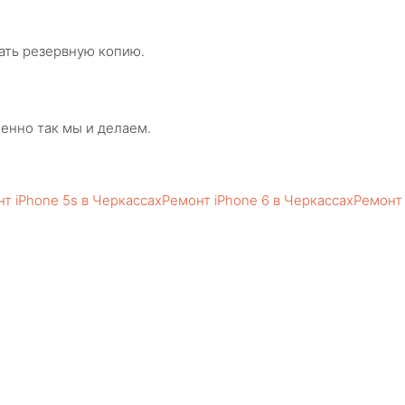
ать резервную копию.
менно так мы и делаем.
т iPhone 5s в Черкассах
Ремонт iPhone 6 в Черкассах
Ремонт 