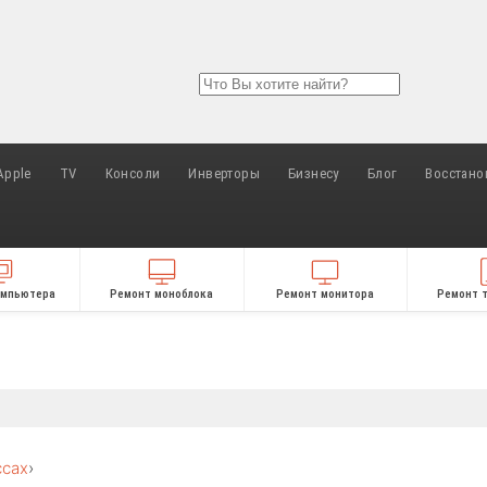
Apple
TV
Консоли
Инверторы
Бизнесу
Блог
Восстано
омпьютера
Ремонт моноблока
Ремонт монитора
Ремонт 
ссах
›