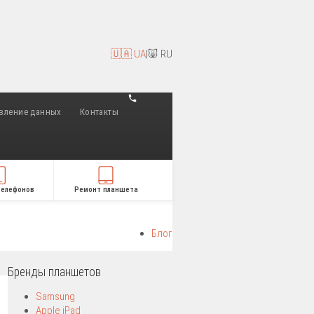
🇺🇦 UA
|
🐷 RU
вление данных
Контакты
телефонов
Ремонт планшета
Блог
Бренды планшетов
Samsung
Apple iPad