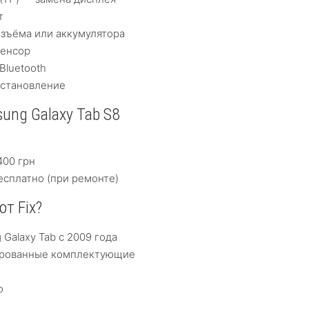
т
зъёма или аккумулятора
сенсор
Bluetooth
сстановление
ung Galaxy Tab S8
н
400 грн
сплатно (при ремонте)
т Fix?
Galaxy Tab с 2009 года
ированные комплектующие
о