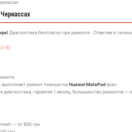
еркассах
 Черкассах
ера!
Диагностика бесплатно при ремонте · Ответим в течен
53-92
емонте
х выполняет ремонт планшетов
Huawei MatePad
всех
я диагностика, гарантия 1 месяц, большинство ремонтов — 
плей) — от 800 грн
500 грн