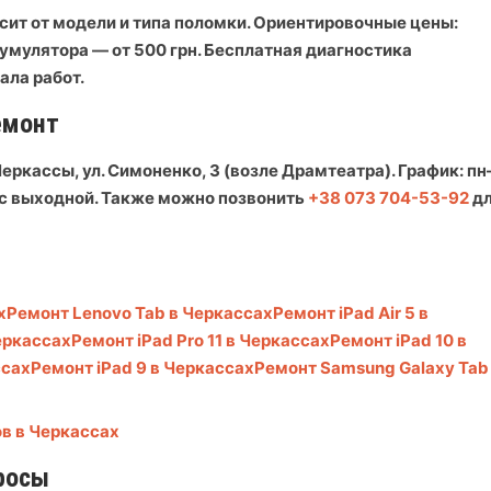
сит от модели и типа поломки. Ориентировочные цены:
кумулятора — от 500 грн. Бесплатная диагностика
ала работ.
емонт
еркассы, ул. Симоненко, 3 (возле Драмтеатра)
. График: пн
, вс выходной. Также можно позвонить
+38 073 704-53-92
д
х
Ремонт Lenovo Tab в Черкассах
Ремонт iPad Air 5 в
Черкассах
Ремонт iPad Pro 11 в Черкассах
Ремонт iPad 10 в
ссах
Ремонт iPad 9 в Черкассах
Ремонт Samsung Galaxy Tab
в в Черкассах
росы