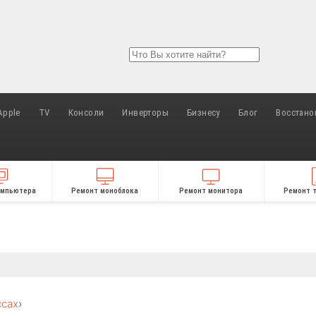
Apple
TV
Консоли
Инверторы
Бизнесу
Блог
Восстано
омпьютера
Ремонт моноблока
Ремонт монитора
Ремонт 
ссах
›