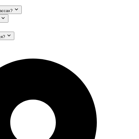
кассах?
ся?