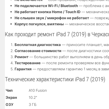
Не подключается Wi-Fi / Bluetooth
— проблема с ан
Не работает кнопка Home / Touch ID
— механическа
Не слышен звук / микрофон не работает
— поврежд
Корпус погнулся, вмятины
— механическое восстан
Как проходит ремонт iPad 7 (2019) в Черкас
Бесплатная диагностика
— приносите планшет, мас
Согласование стоимости
— после диагностики сооб
Ремонт
— большинство работ выполняем в день обр
Тестирование
— после ремонта проверяем все функци
Гарантия
— предоставляем гарантию 1 месяц в зави
Технические характеристики iPad 7 (2019)
Чип
A10 Fusion
Экран
10.2″
ОЗУ
3 ГБ