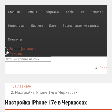
Главная
Ремонт
Настройка
Apple
TV
Консоли
Инверторы
Бизнесу
Блог
Восстановление данных
Контакты
Зателефонувати
fix
.ck.ua
Блог
Главная
›
Настройка iPhone 17e в Черкассах
Настройка iPhone 17e в Черкассах