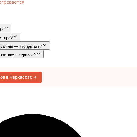
егревается
е?
лятора?
ограммы — что делать?
ностику в сервисе?
ов в Черкассах →