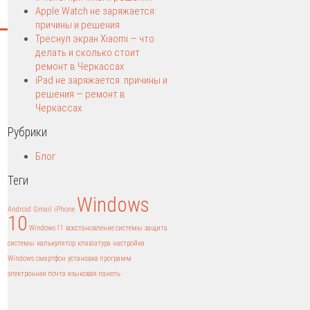
Apple Watch не заряжается:
причины и решения
Треснул экран Xiaomi — что
делать и сколько стоит
ремонт в Черкассах
iPad не заряжается: причины и
решения — ремонт в
Черкассах
Рубрики
Блог
Теги
Windows
Android
Gmail
iPhone
10
Windows 11
восстановление системы
защита
системы
калькулятор
клавіатура
настройка
Windows
смартфон
установка программ
электронная почта
языковая панель