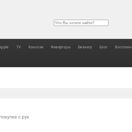
Apple
TV
Консоли
Инверторы
Бизнесу
Блог
Восстано
покупке с рук