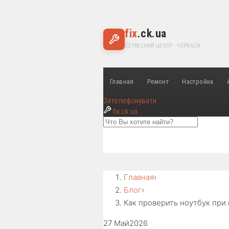
fix
.ck.ua
СЕРВІСНИЙ ЦЕНТР · ЧЕРКАСИ
Главная
Ремонт
Настройка
Зателефонувати
fix
.ck.ua
Главная
›
Блог
›
Как проверить ноутбук при 
27 Май
2026