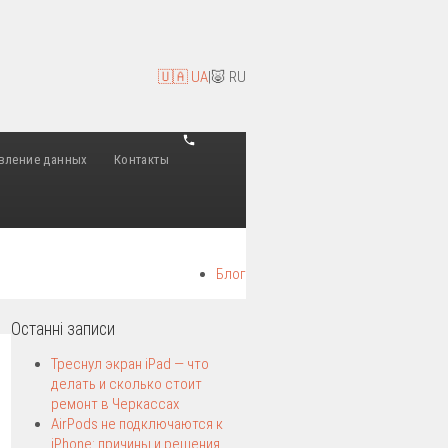
🇺🇦 UA
|
🐷 RU
вление данных
Контакты
Блог
Останні записи
Треснул экран iPad — что
делать и сколько стоит
ремонт в Черкассах
AirPods не подключаются к
iPhone: причины и решения