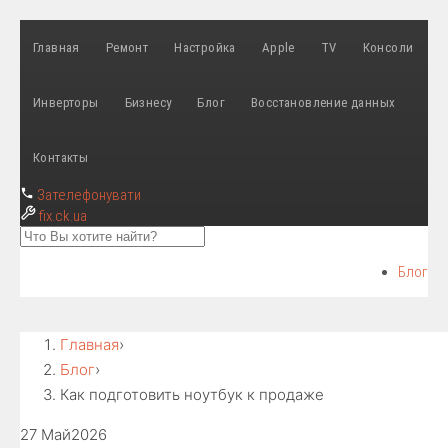
Главная
Ремонт
Настройка
Apple
TV
Консоли
Инверторы
Бизнесу
Блог
Восстановление данных
Контакты
Зателефонувати
fix
.ck.ua
Блог
Главная
›
Блог
›
Как подготовить ноутбук к продаже
27 Май
2026