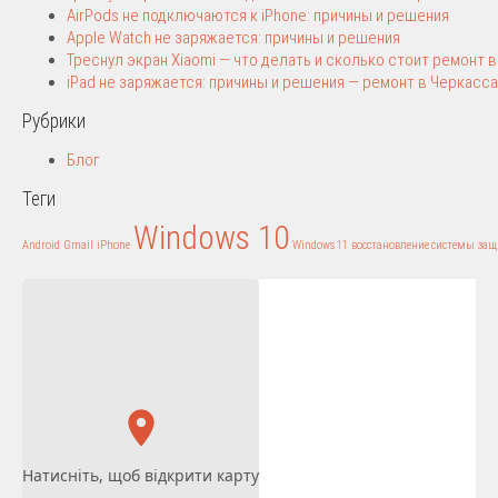
AirPods не подключаются к iPhone: причины и решения
Apple Watch не заряжается: причины и решения
Треснул экран Xiaomi — что делать и сколько стоит ремонт 
iPad не заряжается: причины и решения — ремонт в Черкасса
Рубрики
Блог
Теги
Windows 10
Android
Gmail
iPhone
Windows 11
восстановление системы
защ
Натисніть, щоб відкрити карту