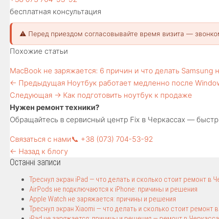
бесплатная консультация
⚠️ Перед приездом согласовывайте время визита — звонко
Похожие статьи
MacBook не заряжается: 6 причин и что делать
Samsung н
← Предыдущая
Ноутбук работает медленно после Windo
Следующая →
Как подготовить ноутбук к продаже
Нужен ремонт техники?
Обращайтесь в сервисный центр Fix в Черкассах — быстро
Связаться с нами
📞 +38 (073) 704-53-92
← Назад к блогу
Останні записи
Треснул экран iPad — что делать и сколько стоит ремонт в 
AirPods не подключаются к iPhone: причины и решения
Apple Watch не заряжается: причины и решения
Треснул экран Xiaomi — что делать и сколько стоит ремонт 
iPad не заряжается: причины и решения — ремонт в Черкасса