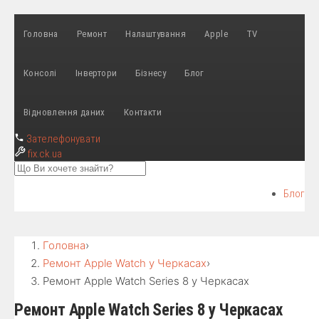
Головна
Ремонт
Налаштування
Apple
TV
Консолі
Інвертори
Бізнесу
Блог
Відновлення даних
Контакти
Зателефонувати
fix
.ck.ua
Блог
Головна
›
Ремонт Apple Watch у Черкасах
›
Ремонт Apple Watch Series 8 у Черкасах
Ремонт Apple Watch Series 8 у Черкасах