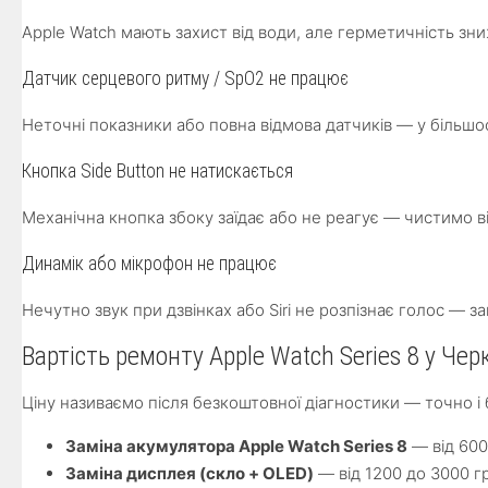
Apple Watch мають захист від води, але герметичність з
Датчик серцевого ритму / SpO2 не працює
Неточні показники або повна відмова датчиків — у більш
Кнопка Side Button не натискається
Механічна кнопка збоку заїдає або не реагує — чистимо ві
Динамік або мікрофон не працює
Нечутно звук при дзвінках або Siri не розпізнає голос — 
Вартість ремонту Apple Watch Series 8 у Чер
Ціну називаємо після безкоштовної діагностики — точно і
Заміна акумулятора Apple Watch Series 8
— від 600
Заміна дисплея (скло + OLED)
— від 1200 до 3000 г