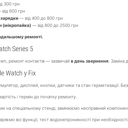
д 300 грн
 від 600 грн
в зарядки
— від 400 до 800 грн
и (мікропайка)
— від 800 до 2500 грн
одальшому ремонті.
tch Series 5
own, ремонт контактів — зазвичай
в день звернення
. Заміна
e Watch у Fix
мулятор, дисплей, кнопки, датчики та стан герметизації. Б
ртість і термін до початку ремонту.
к на спеціальному стенді, замінюємо несправний компонент
ряємо всі функції, тест водонепроникності при необхідності