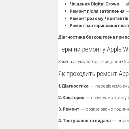
Чищення Digital Crown
— ві
Ремонт після затоплення
—
Ремонт роз’єму / контакті
Ремонт материнської плат
Діагностика безкоштовна при п
Терміни ремонту Apple Wa
Заміна акумулятора, чищення Cr
Як проходить ремонт Appl
1. Діагностика
— перевіряємо аку
2. Кошторис
— озвучуємо точну ва
3. Ремонт
— розкриваємо годинни
4. Тестування та видача
— переві