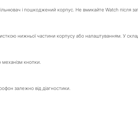
щільнювач і пошкоджений корпус. Не вмикайте Watch після з
 чисткою нижньої частини корпусу або налаштуванням. У скл
о механізм кнопки.
крофон залежно від діагностики.