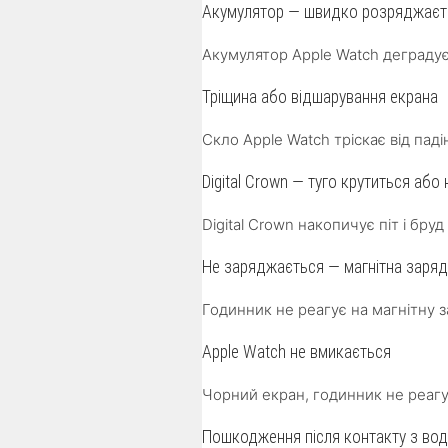
Акумулятор — швидко розряджаєт
Акумулятор Apple Watch деградує
Тріщина або відшарування екрана
Скло Apple Watch тріскає від пад
Digital Crown — туго крутиться або 
Digital Crown накопичує піт і бр
Не заряджається — магнітна заря
Годинник не реагує на магнітну 
Apple Watch не вмикається
Чорний екран, годинник не реаг
Пошкодження після контакту з во