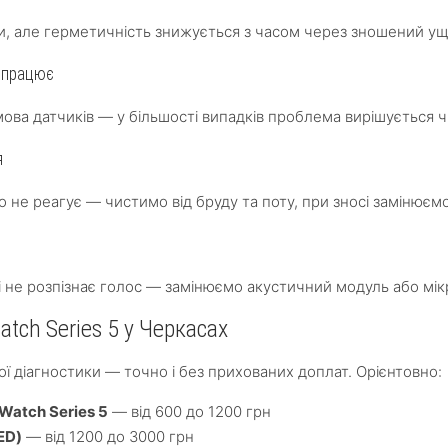
ди, але герметичність знижується з часом через зношений у
е працює
мова датчиків — у більшості випадків проблема вирішується
я
о не реагує — чистимо від бруду та поту, при зносі замінюєм
ri не розпізнає голос — замінюємо акустичний модуль або мі
atch Series 5 у Черкасах
ї діагностики — точно і без прихованих доплат. Орієнтовно:
Watch Series 5
— від 600 до 1200 грн
ED)
— від 1200 до 3000 грн