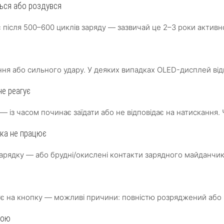
ься або роздувся
 після 500–600 циклів заряду — зазвичай це 2–3 роки активн
іння або сильного удару. У деяких випадках OLED-дисплей ві
не реагує
уд — із часом починає заїдати або не відповідає на натискан
дка не працює
зарядку — або брудні/окислені контакти зарядного майданчи
ує на кнопку — можливі причини: повністю розряджений або
дою