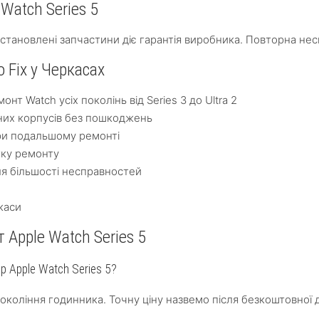
 Watch Series 5
встановлені запчастини діє гарантія виробника. Повторна не
 Fix у Черкасах
онт Watch усіх поколінь від Series 3 до Ultra 2
них корпусів без пошкоджень
ри подальшому ремонті
тку ремонту
ля більшості несправностей
каси
 Apple Watch Series 5
р Apple Watch Series 5?
покоління годинника. Точну ціну назвемо після безкоштовної 