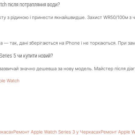
tch після потрапляння води?
акту з рідиною і принести якнайшвидше. Захист WR50/100м з 
 — так, дані зберігаються на iPhone і не торкаються. При зам
Series 5 чи купити новий?
зазвичай значно дешевша за нову модель. Майстер після діаг
ple Watch
ркасах
Ремонт Apple Watch Series 3 у Черкасах
Ремонт Apple W