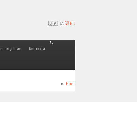
🇺🇦 UA
|
🐷 RU
лення даних
Контакти
Блог