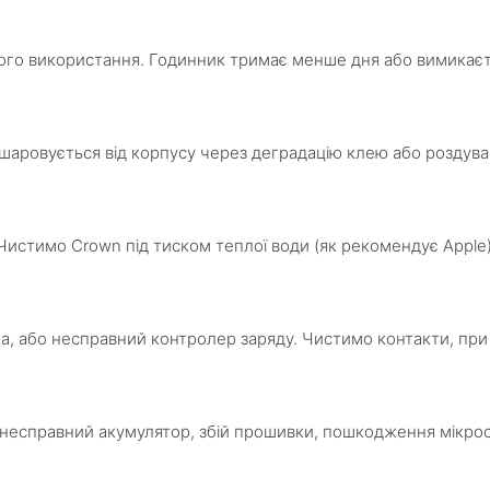
ого використання. Годинник тримає менше дня або вимикаєтьс
дшаровується від корпусу через деградацію клею або роздуван
ня. Чистимо Crown під тиском теплої води (як рекомендує Ap
ка, або несправний контролер заряду. Чистимо контакти, при
 несправний акумулятор, збій прошивки, пошкодження мікро