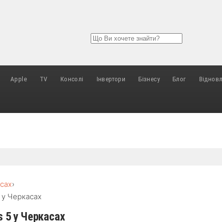
Apple
TV
Консолі
Інвертори
Бізнесу
Блог
Віднов
асах
›
5 у Черкасах
s 5 у Черкасах