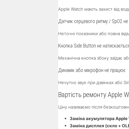
Apple Watch мають захист від во
Датчик серцевого ритму / SpO2 н
Неточні показники або повна від
Кнопка Side Button не натискаєтьс
Механічна кнопка збоку заїдає аб
Динамік або мікрофон не працює
Нечутно звук при дзвінках або Si
Вартість ремонту Apple W
Ціну називаємо після безкоштовно
Заміна акумулятора Apple 
Заміна дисплея (скло + OL