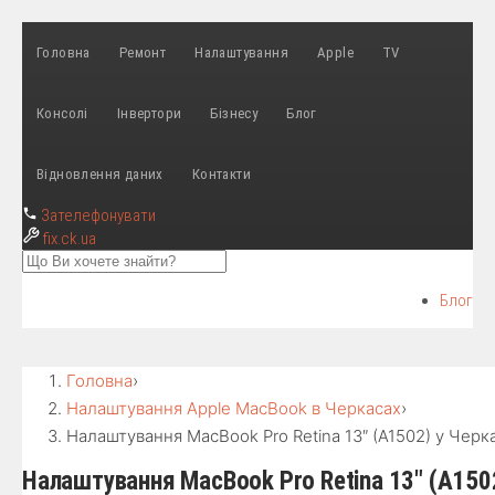
Головна
Ремонт
Налаштування
Apple
TV
Консолі
Інвертори
Бізнесу
Блог
Відновлення даних
Контакти
Зателефонувати
fix
.ck.ua
Блог
Головна
›
Налаштування Apple MacBook в Черкасах
›
Налаштування MacBook Pro Retina 13″ (A1502) у Черк
Налаштування MacBook Pro Retina 13″ (A150