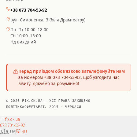
+38 073 704-53-92
вул. Симоненка, 3 (біля Драмтеатру)
Пн–Пт 10:00–18:00
Сб 10:00–15:00
Нд вихідний
Перед приїздом обов’язково зателефонуйте нам
за номером +38 073 704-53-92, щоб узгодити час
візиту. Дякуємо за розуміння!
© 2026 FIX.CK.UA — УСІ ПРАВА ЗАХИЩЕНО
ПОЛІТИКА
ОФЕРТА
EST. 2015 · ЧЕРКАСИ
fix
.ck.ua
073 704-53-92
🇺🇦 UA
|
🐷 RU