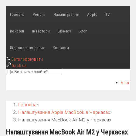
Головна
Ремонт
Налаштування
Apple
TV
Консолі
Інвертори
Бізнесу
Блог
Відновлення даних
Контакти
Зателефонувати
fix
.ck.ua
Блог
Головна
›
Налаштування Apple MacBook в Черкасах
›
Налаштування MacBook Air M2 у Черкасах
Налаштування MacBook Air M2 у Черкасах