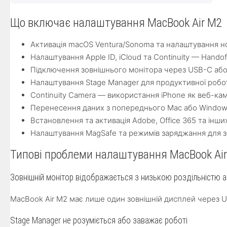
Що включає налаштування MacBook Air M2
Активація macOS Ventura/Sonoma та налаштування н
Налаштування Apple ID, iCloud та Continuity — Handoff,
Підключення зовнішнього монітора через USB-C аб
Налаштування Stage Manager для продуктивної робот
Continuity Camera — використання iPhone як веб-ка
Перенесення даних з попереднього Mac або Window
Встановлення та активація Adobe, Office 365 та інши
Налаштування MagSafe та режимів заряджання для 
Типові проблеми налаштування MacBook Ai
Зовнішній монітор відображається з низькою роздільністю 
MacBook Air M2 має лише один зовнішній дисплей через 
Stage Manager не розуміється або заважає роботі