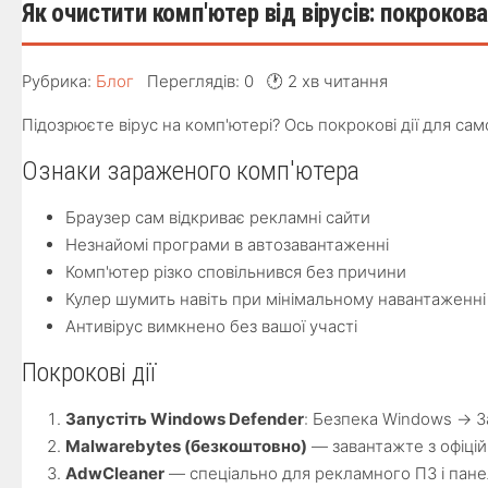
Як очистити комп'ютер вiд вiрусiв: покрокова
Рубрика:
Блог
Переглядів: 0
🕐 2 хв читання
Підозрюєте вірус на комп'ютері? Ось покрокові дії для са
Ознаки зараженого комп'ютера
Браузер сам відкриває рекламні сайти
Незнайомі програми в автозавантаженні
Комп'ютер різко сповільнився без причини
Кулер шумить навіть при мінімальному навантаженні
Антивірус вимкнено без вашої участі
Покрокові дії
Запустіть Windows Defender
: Безпека Windows → З
Malwarebytes (безкоштовно)
— завантажте з офіцій
AdwCleaner
— спеціально для рекламного ПЗ i пан