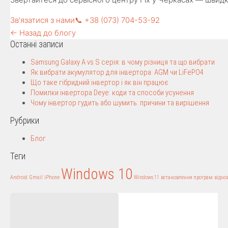
Зв'язатися з нами
📞 +38 (073) 704-53-92
← Назад до блогу
Останні записи
Samsung Galaxy A vs S серія: в чому різниця та що вибрати
Як вибрати акумулятор для інвертора: AGM чи LiFePO4
Що таке гібридний інвертор і як він працює
Помилки інвертора Deye: коди та способи усунення
Чому інвертор гудить або шумить: причини та вирішення
Рубрики
Блог
Теги
Windows 10
Android
Gmail
iPhone
Windows 11
встановлення програм
відно