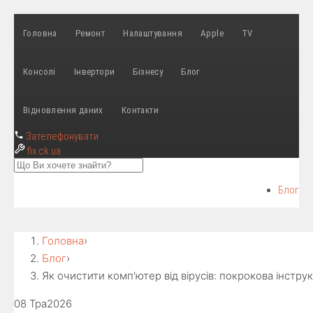
Головна
Ремонт
Налаштування
Apple
TV
Консолі
Інвертори
Бізнесу
Блог
Відновлення даних
Контакти
Зателефонувати
fix
.ck.ua
Блог
Головна
›
Блог
›
Як очистити комп'ютер вiд вiрусiв: покрокова iнструк
08 Тра
2026