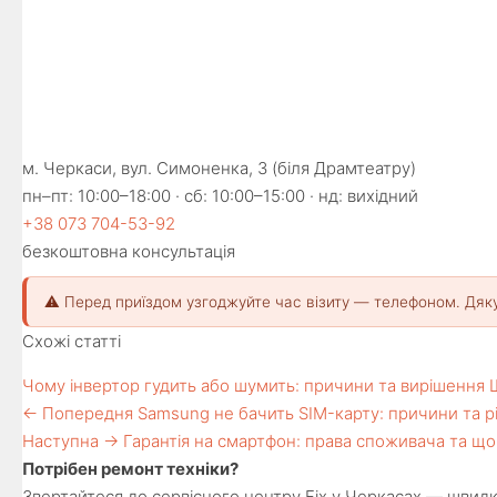
м. Черкаси, вул. Симоненка, 3 (біля Драмтеатру)
пн–пт: 10:00–18:00 · сб: 10:00–15:00 · нд: вихідний
+38 073 704-53-92
безкоштовна консультація
⚠️ Перед приїздом узгоджуйте час візиту — телефоном. Дяк
Схожі статті
Чому інвертор гудить або шумить: причини та вирішення
← Попередня
Samsung не бачить SIM-карту: причини та 
Наступна →
Гарантiя на смартфон: права споживача та щ
Потрібен ремонт техніки?
Звертайтеся до сервісного центру Fix у Черкасах — швидко,