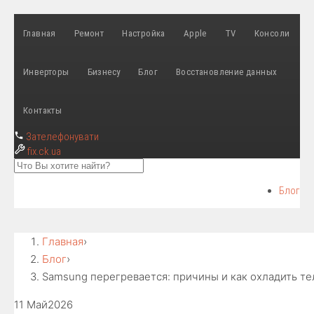
Главная
Ремонт
Настройка
Apple
TV
Консоли
Инверторы
Бизнесу
Блог
Восстановление данных
Контакты
Зателефонувати
fix
.ck.ua
Блог
Главная
›
Блог
›
Samsung перегревается: причины и как охладить т
11 Май
2026