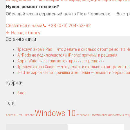
Нужен ремонт техники?
Обращайтесь в сервисный центр Fix в Черкассах — быстро
Связаться с нами
📞 +38 (073) 704-53-92
← Назад к блогу
Останні записи
Треснул экран iPad — что делать и сколько стоит ремонт в 
AirPods не подключаются к iPhone: причины и решения
Apple Watch не заряжается: причины и решения
Треснул экран Xiaomi — что делать и сколько стоит ремонт 
iPad не заряжается: причины и решения — ремонт в Черкасса
Рубрики
Блог
Теги
Windows 10
Android
Gmail
iPhone
Windows 11
восстановление системы
защ