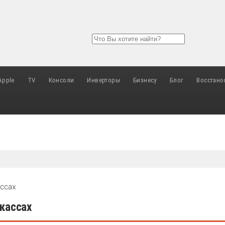
Apple
TV
Консоли
Инверторы
Бизнесу
Блог
Восстано
ассах
ркассах