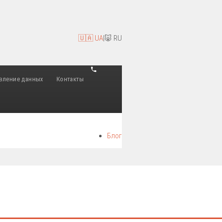
🇺🇦 UA
|
🐷 RU
вление данных
Контакты
Блог