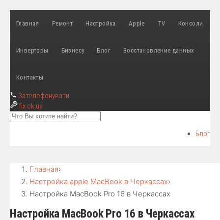
Главная
Ремонт
Настройка
Apple
TV
Консоли
Инверторы
Бизнесу
Блог
Восстановление данных
Контакты
Зателефонувати
fix
.ck.ua
Блог
Главная
›
Настройка apple MacBook в Черкассах
›
Настройка MacBook Pro 16 в Черкассах
Настройка MacBook Pro 16 в Черкассах