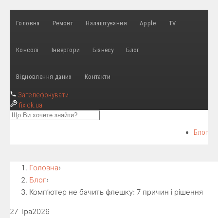
Головна
Ремонт
Налаштування
Apple
TV
Консолі
Інвертори
Бізнесу
Блог
Відновлення даних
Контакти
Зателефонувати
fix
.ck.ua
Блог
Головна
›
Блог
›
Комп’ютер не бачить флешку: 7 причин і рішення
27 Тра
2026