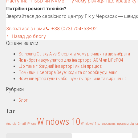
Наступна →
SSD чи NVMe — у чому різниця і що краще ку
Потрібен ремонт техніки?
Звертайтеся до сервісного центру Fix у Черкасах — швидко,
Зв'язатися з нами
📞 +38 (073) 704-53-92
← Назад до блогу
Останні записи
Samsung Galaxy A vs S серія: в чому різниця та що вибрати
Як вибрати акумулятор для інвертора: AGM чи LiFePO4
Що таке гібридний інвертор і як він працює
Помилки інвертора Deye: коди та способи усунення
Чому інвертор гудить або шумить: причини та вирішення
Рубрики
Блог
Теги
Windows 10
Android
Gmail
iPhone
Windows 11
встановлення програм
відно