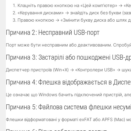
Клацніть правою кнопкою на «Цей комп’ютер» → «К
«Керування дисками» → знайдіть диск без букви (за
Правою кнопкою → «Змінити букву диска або шлях д
Причина 2: Несправний USB-порт
Порт може бути несправним або деактивованим. Спробуйте
Причина 3: Застарілі або пошкоджені USB-д
Диспетчер пристроїв (Win+X) → «Контролери USB» → шука
Причина 4: Флешка відображається в Диспет
Це означає що Windows бачить підключений пристрій, ал
Причина 5: Файлова система флешки несум
Флешки відформатовані у форматі exFAT або APFS (Mac) м