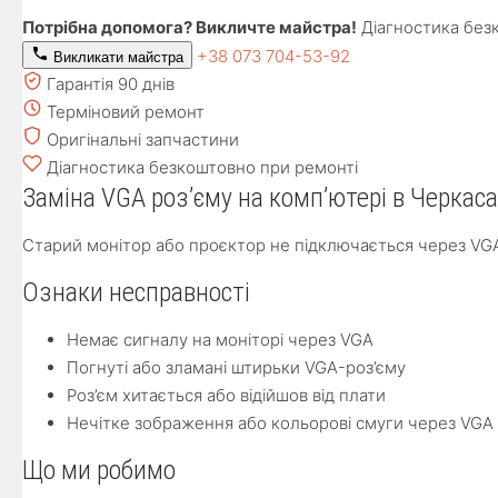
Потрібна допомога? Викличте майстра!
Діагностика без
+38 073 704-53-92
Викликати майстра
Гарантія 90 днів
Терміновий ремонт
Оригінальні запчастини
Діагностика безкоштовно при ремонті
Заміна VGA роз’єму на комп’ютері в Черкаса
Старий монітор або проєктор не підключається через VGA? 
Ознаки несправності
Немає сигналу на моніторі через VGA
Погнуті або зламані штирьки VGA-роз’єму
Роз’єм хитається або відійшов від плати
Нечітке зображення або кольорові смуги через VGA
Що ми робимо