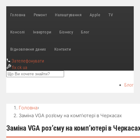
Головна
Ремонт
Налаштування
Apple
TV
Консолі
Інвертори
Бізнесу
Блог
Відновлення даних
Контакти
Зателефонувати
fix
.ck.ua
Блог
Головна
›
Заміна VGA роз’єму на комп’ютері в Черкасах
Заміна VGA роз’єму на комп’ютері в Черкаса