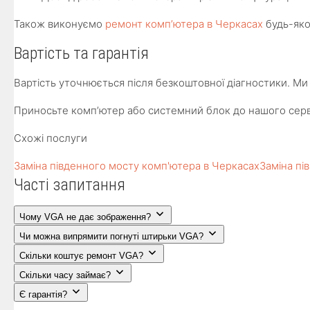
Також виконуємо
ремонт комп’ютера в Черкасах
будь-яко
Вартість та гарантія
Вартість уточнюється після безкоштовної діагностики. Ми 
Приносьте комп’ютер або системний блок до нашого серв
Схожі послуги
Заміна південного мосту комп'ютера в Черкасах
Заміна пі
Часті запитання
Чому VGA не дає зображення?
Чи можна випрямити погнуті штирьки VGA?
Скільки коштує ремонт VGA?
Скільки часу займає?
Є гарантія?