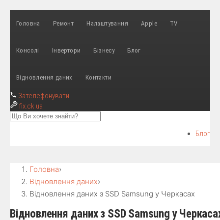
Головна
Ремонт
Налаштування
Apple
TV
Консолі
Інвертори
Бізнесу
Блог
Відновлення даних
Контакти
Зателефонувати
fix
.ck.ua
Блог
Головна
›
Відновлення даних
›
Відновлення даних з SSD Samsung у Черкасах
Відновлення даних з SSD Samsung у Черкаса