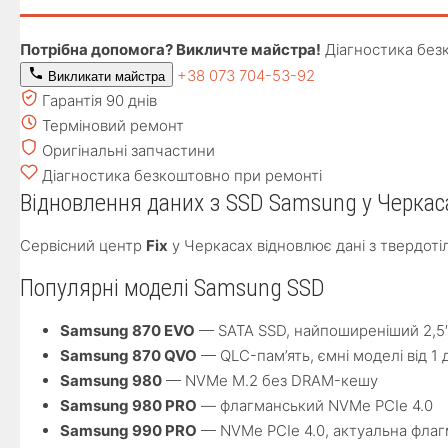
Потрібна допомога? Викличте майстра!
Діагностика без
+38 073 704-53-92
Викликати майстра
Гарантія 90 днів
Терміновий ремонт
Оригінальні запчастини
Діагностика безкоштовно при ремонті
Відновлення даних з SSD Samsung у Черкас
Сервісний центр
Fix
у Черкасах відновлює дані з твердот
Популярні моделі Samsung SSD
Samsung 870 EVO
— SATA SSD, найпоширеніший 2,5
Samsung 870 QVO
— QLC-пам’ять, ємні моделі від 1 
Samsung 980
— NVMe M.2 без DRAM-кешу
Samsung 980 PRO
— флагманський NVMe PCIe 4.0
Samsung 990 PRO
— NVMe PCIe 4.0, актуальна флаг