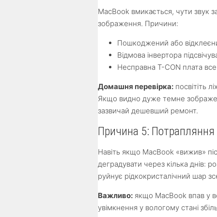
MacBook вмикається, чути звук 
зображення. Причини:
Пошкоджений або відклеєни
Відмова інвертора підсвічув
Несправна T-CON плата все
Домашня перевірка:
посвітіть лі
Якщо видно дуже темне зображен
зазвичай дешевший ремонт.
Причина 5: Потрапляння 
Навіть якщо MacBook «вижив» пі
деградувати через кілька днів: р
руйнує рідкокристалічний шар з
Важливо:
якщо MacBook впав у во
увімкнення у вологому стані збіл