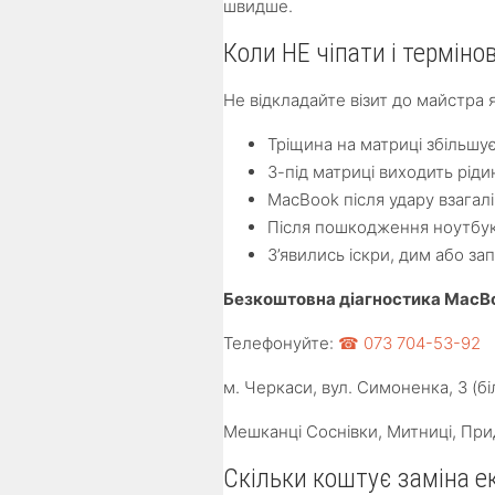
швидше.
Коли НЕ чіпати і термінов
Не відкладайте візит до майстра 
Тріщина на матриці збільшу
З-під матриці виходить ріди
MacBook після удару взагал
Після пошкодження ноутбук
З’явились іскри, дим або за
Безкоштовна діагностика MacBoo
Телефонуйте:
☎ 073 704-53-92
м. Черкаси, вул. Симоненка, 3 (бі
Мешканці Соснівки, Митниці, Прид
Скільки коштує заміна е