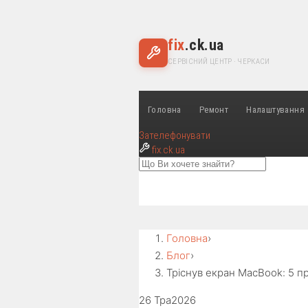
fix
.ck.ua
СЕРВІСНИЙ ЦЕНТР · ЧЕРКАСИ
Головна
Ремонт
Налаштування
Зателефонувати
fix
.ck.ua
Головна
›
Блог
›
Тріснув екран MacBook: 5 пр
26 Тра
2026