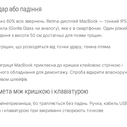
дар або падіння
о 60% всіх звернень. Retina-дисплей MacBook — тонкий IPS
а (Gorilla Glass чи аналогу), яке є в смартфонах. Один різки
діння з висоти 50 см достатньо для появи тріщин.
тріщин, що розходяться від точки удару; темна пляма
атриця MacBook приклеєна до кришки клейовою стрічкою і
ьного обладнання для демонтажу. Спроба відкрити власноруч
ивом шлейфів.
дмета між кришкою і клавіатурою
айнеприємніша, бо трапляється без падінь. Ручка, кабель USB
ю і клавіатурою при закриванні створюють точкове