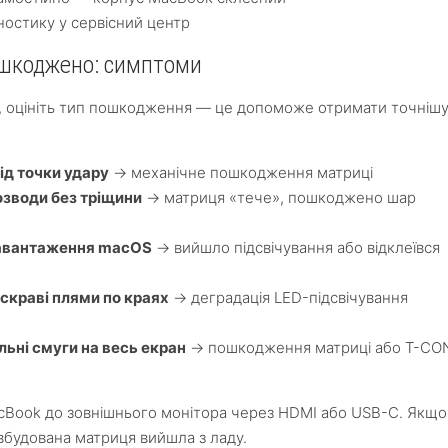
ностику у сервісний центр
ошкоджено: симптоми
с, оцініть тип пошкодження — це допоможе отримати точніш
ід точки удару
→ механічне пошкодження матриці
озводи без тріщини
→ матриця «тече», пошкоджено шар
 завантаження macOS
→ вийшло підсвічування або відклеївся
яскраві плями по краях
→ деградація LED-підсвічування
льні смуги на весь екран
→ пошкодження матриці або T-CO
acBook до зовнішнього монітора через HDMI або USB-C. Якщо
вбудована матриця вийшла з ладу.