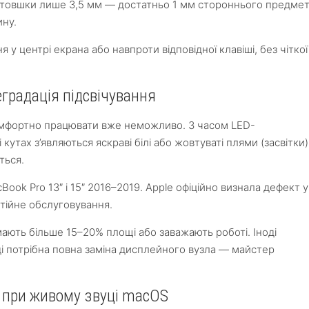
автовшки лише 3,5 мм — достатньо 1 мм стороннього предме
ину.
у центрі екрана або навпроти відповідної клавіші, без чіткої
еградація підсвічування
омфортно працювати вже неможливо. З часом LED-
 кутах з’являються яскраві білі або жовтуваті плями (засвітки)
ться.
Book Pro 13″ і 15″ 2016–2019. Apple офіційно визнала дефект у
нтійне обслуговування.
ають більше 15–20% площі або заважають роботі. Іноді
ді потрібна повна заміна дисплейного вузла — майстер
 при живому звуці macOS