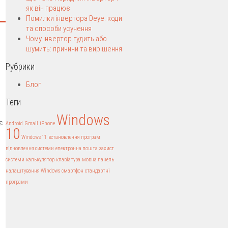
як він працює
Помилки інвертора Deye: коди
та способи усунення
Чому інвертор гудить або
шумить: причини та вирішення
Рубрики
Блог
Теги
Windows
є
Android
Gmail
iPhone
10
.
Windows 11
встановлення програм
відновлення системи
електронна пошта
захист
системи
калькулятор
клавіатура
мовна панель
налаштування Windows
смартфон
стандартні
програми