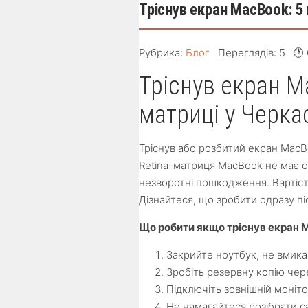
Тріснув екран MacBook: 5 
Рубрика:
Блог
Переглядів: 5
🕐
Тріснув екран M
матриці у Черка
Тріснув або розбитий екран Mac
Retina-матриця MacBook не має о
незворотні пошкодження. Вартість
Дізнайтеся, що зробити одразу п
Що робити якщо тріснув екран M
Закрийте ноутбук, не вмика
Зробіть резервну копію чер
Підключіть зовнішній моніт
Не намагайтеся розібрати 