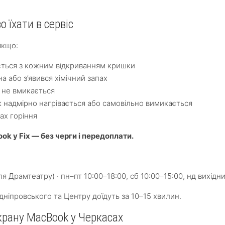
о їхати в сервіс
якщо:
ється з кожним відкриванням кришки
на або з’явився хімічний запах
і не вмикається
 надмірно нагрівається або самовільно вимикається
пах горіння
k у Fix — без черги і передоплати.
ля Драмтеатру) · пн–пт 10:00–18:00, сб 10:00–15:00, нд вихідн
ніпровського та Центру доїдуть за 10–15 хвилин.
крану MacBook у Черкасах