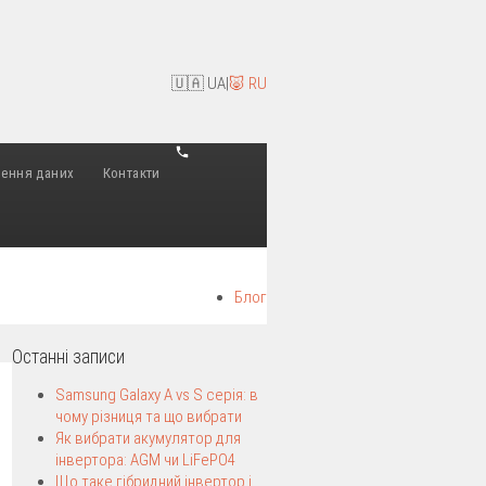
🇺🇦 UA
|
🐷 RU
лення даних
Контакти
Блог
Останні записи
Samsung Galaxy A vs S серія: в
чому різниця та що вибрати
Як вибрати акумулятор для
інвертора: AGM чи LiFePO4
Що таке гібридний інвертор і