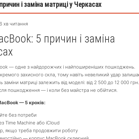
причин і заміна матриці у Черкасах
 6 хв читання
acBook: 5 причин і заміна
сах
Book — одне з найдорожчих і найпоширеніших пошкоджень.
кремого захисного скла, тому навіть невеликий удар залиша
 заміни матриці залежить від моделі: від 2 500 до 12 000 грн
ісля пошкодження — і коли без майстра не обійтися.
acBook — 5 кроків:
йте без потреби
ез Time Machine або iCloud
ор, якщо треба продовжити роботу
самостійно — корпус MacBook склеєний