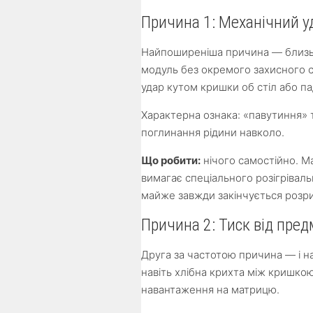
Причина 1: Механічний у
Найпоширеніша причина — близьк
модуль без окремого захисного скл
удар кутом кришки об стіл або па
Характерна ознака: «павутиння» 
поглинання рідини навколо.
Що робити:
нічого самостійно. М
вимагає спеціального розігрівал
майже завжди закінчується розр
Причина 2: Тиск від пре
Друга за частотою причина — і н
навіть хлібна крихта між кришко
навантаження на матрицю.