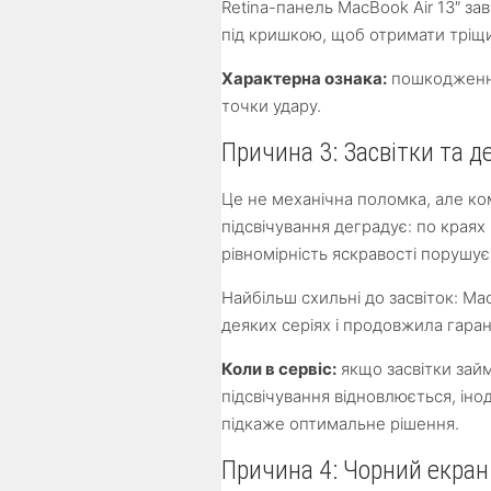
Retina-панель MacBook Air 13″ з
під кришкою, щоб отримати тріщ
Характерна ознака:
пошкодження 
точки удару.
Причина 3: Засвітки та д
Це не механічна поломка, але к
підсвічування деградує: по краях і
рівномірність яскравості порушує
Найбільш схильні до засвіток: Mac
деяких серіях і продовжила гара
Коли в сервіс:
якщо засвітки займ
підсвічування відновлюється, іно
підкаже оптимальне рішення.
Причина 4: Чорний екран