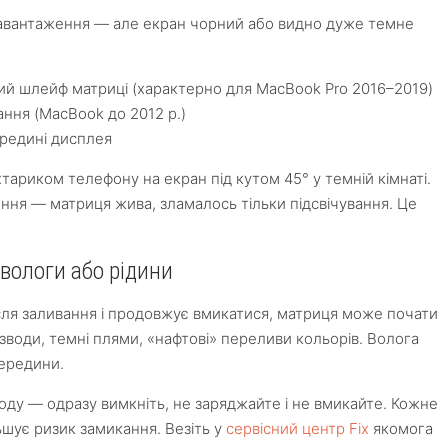
завантаження — але екран чорний або видно дуже темне
й шлейф матриці (характерно для MacBook Pro 2016–2019)
ання (MacBook до 2012 р.)
редині дисплея
хтариком телефону на екран під кутом 45° у темній кімнаті.
ня — матриця жива, зламалось тільки підсвічування. Це
вологи або рідини
сля заливання і продовжує вмикатися, матриця може почати
озводи, темні плями, «нафтові» переливи кольорів. Волога
середини.
ду — одразу вимкніть, не заряджайте і не вмикайте. Кожне
ьшує ризик замикання. Везіть у
сервісний центр Fix
якомога