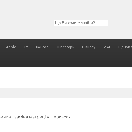
Apple
TV
Консолі
Інвертори
Бізнесу
Блог
Віднов
ичин і заміна матриці у Черкасах