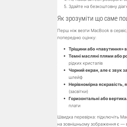
Здайте на безкоштовну діаг
Як зрозуміти що саме п
Перш ніж везти MacBook в серві
попередню оцінку:
Тріщини або «павутиння» в
Темні масляні плями або р
рідких кристалів
Чорний екран, але є звук
шлейф
Нерівномірна яскравість, 
(засвітки)
Горизонтальні або вертика
плати
Швидка перевірка: підключіть M
на зовнішньому зображення є — 