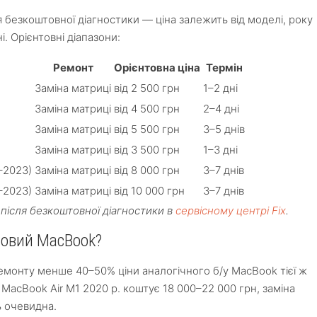
я безкоштовної діагностики — ціна залежить від моделі, року
ні. Орієнтовні діапазони:
Ремонт
Орієнтовна ціна
Термін
Заміна матриці
від 2 500 грн
1–2 дні
Заміна матриці
від 4 500 грн
2–4 дні
Заміна матриці
від 5 500 грн
3–5 днів
)
Заміна матриці
від 3 500 грн
1–3 дні
–2023)
Заміна матриці
від 8 000 грн
3–7 днів
–2023)
Заміна матриці
від 10 000 грн
3–7 днів
— після безкоштовної діагностики в
сервісному центрі Fix
.
новий MacBook?
емонту менше 40–50% ціни аналогічного б/у MacBook тієї ж
MacBook Air M1 2020 р. коштує 18 000–22 000 грн, заміна
ь очевидна.