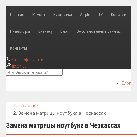
Главная
Ремонт
Настройка
Apple
TV
Консоли
Инверторы
Бизнесу
Блог
Восстановление данных
Контакты
Зателефонувати
fix
.ck.ua
Блог
Главная
›
Замена матрицы ноутбука в Черкассах
Замена матрицы ноутбука в Черкассах