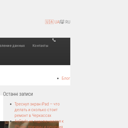
🇺🇦 UA
|
🐷 RU
вление данных
Контакты
Блог
Останні записи
Треснул экран iPad — что
делать и сколько стоит
ремонт в Черкассах
AirPods не подключаются к
iPhone: причины и решения