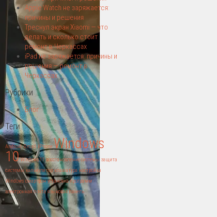
Apple Watch не заряжается:
причины и решения
Треснул экран Xiaomi — что
делать и сколько стоит
ремонт в Черкассах
iPad не заряжается: причины и
решения — ремонт в
Черкассах
Рубрики
Блог
Теги
Windows
Android
Gmail
iPhone
10
Windows 11
восстановление системы
защита
системы
калькулятор
клавіатура
настройка
Windows
смартфон
установка программ
электронная почта
языковая панель