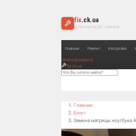
fix
.ck.ua
СЕРВІСНИЙ ЦЕНТР · ЧЕРКАСИ
Главная
Ремонт
Настройка
Зателефонувати
fix
.ck.ua
Главная
›
Блог
›
Замена матрицы ноутбука Ac