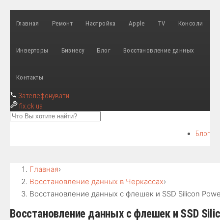
Главная
Ремонт
Настройка
Apple
TV
Консоли
Инверторы
Бизнесу
Блог
Восстановление данных
Контакты
Зателефонувати
fix
.ck.ua
Блог
Главная
›
Восстановление данных в Черкассах
›
Восстановление данных с флешек и SSD Silicon Powe
Восстановление данных с флешек и SSD Sili