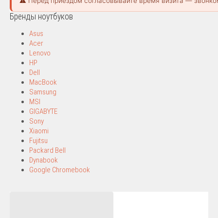
⚠️ Перед приездом согласовывайте время визита — звонко
Бренды ноутбуков
Asus
Acer
Lenovo
HP
Dell
MacBook
Samsung
MSI
GIGABYTE
Sony
Xiaomi
Fujitsu
Packard Bell
Dynabook
Google Chromebook