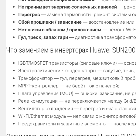
Не принимает энергию солнечных панелей
— ремон
Перегрев
— замена термопасты, ремонт системы ох
Сбой прошивки / зависание
— восстановление или о
Нет связи с облаком / приложением
— ремонт Wi-F
Гул, треск, запах гари
— диагностика трансформатор
Что заменяем в инверторах Huawei SUN200
IGBT/MOSFET транзисторы (силовые ключи) — основ
Электролитические конденсаторы — вздутие, течь, 
Трансформатор — гул, перегрев, межвитковый проб
MPPT-контроллер — не берёт ток с панелей;
Плата управления (MCU) — ошибки, зависание, не р
Реле коммутации — не переключается между Grid/Bat
Вентилятор охлаждения — перегрев из-за остановк
Wi-Fi/Ethernet модуль — нет связи с мониторингово
Предохранители и защитные элементы — после кор