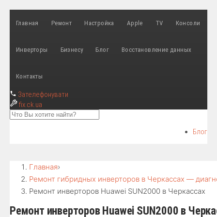
Главная
Ремонт
Настройка
Apple
TV
Консоли
Инверторы
Бизнесу
Блог
Восстановление данных
Контакты
Зателефонувати
fix
.ck.ua
Блог
Главная
›
Ремонт гибридных инверторов в Черкассах — диагн
Ремонт инверторов Huawei SUN2000 в Черкассах
Ремонт инверторов Huawei SUN2000 в Черка