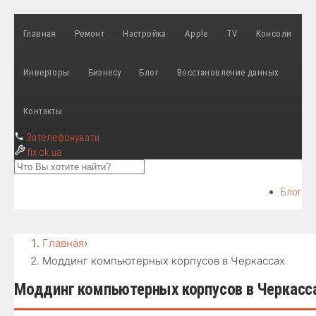
Главная
Ремонт
Настройка
Apple
TV
Консоли
Инверторы
Бизнесу
Блог
Восстановление данных
Контакты
Зателефонувати
fix
.ck.ua
Блог
Главная
›
Моддинг компьютерных корпусов в Черкассах
Моддинг компьютерных корпусов в Черкасс