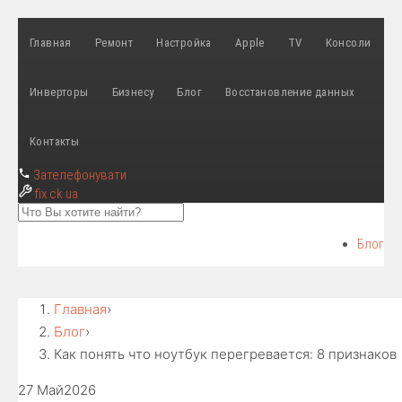
Главная
Ремонт
Настройка
Apple
TV
Консоли
Инверторы
Бизнесу
Блог
Восстановление данных
Контакты
Зателефонувати
fix
.ck.ua
Блог
Главная
›
Блог
›
Как понять что ноутбук перегревается: 8 признаков
27 Май
2026