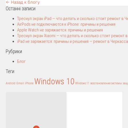
← Назад к блогу
Останні записи
Треснул экран iPad — что делать и сколько стоит ремонт в 
AirPods не подключаются к iPhone: причины и решения
Apple Watch не заряжается: причины и решения
Треснул экран Xiaomi — что делать и сколько стоит ремонт 
iPad не заряжается: причины и решения — ремонт в Черкасса
Рубрики
Блог
Теги
Windows 10
Android
Gmail
iPhone
Windows 11
восстановление системы
защ