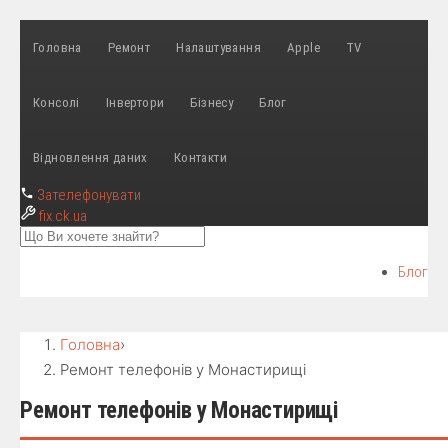
Головна
Ремонт
Налаштування
Apple
TV
Консолі
Інвертори
Бізнесу
Блог
Відновлення даних
Контакти
Зателефонувати
fix
.ck.ua
Блог
Головна
›
Ремонт телефонів у Монастирищі
Ремонт телефонів у Монастирищі