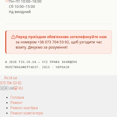
Пн–Пт 10:00–18:00
Сб 10:00–15:00
Нд вихідний
Перед приїздом обов’язково зателефонуйте нам
за номером +38 073 704-53-92, щоб узгодити час
візиту. Дякуємо за розуміння!
© 2026 FIX.CK.UA — УСІ ПРАВА ЗАХИЩЕНО
ПОЛІТИКА
ОФЕРТА
EST. 2015 · ЧЕРКАСИ
fix
.ck.ua
073 704-53-92
🇺🇦 UA
|
🐷 RU
Головна
Ремонт
Ремонт ноутбука
Ремонт комп’ютера