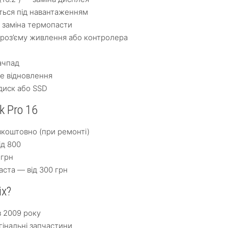
ться під навантаженням
 заміна термопасти
роз’єму живлення або контролера
ачпад
е відновлення
диск або SSD
k Pro 16
зкоштовно (при ремонті)
ід 800
 грн
ста — від 300 грн
ix?
з 2009 року
гінальні запчастини