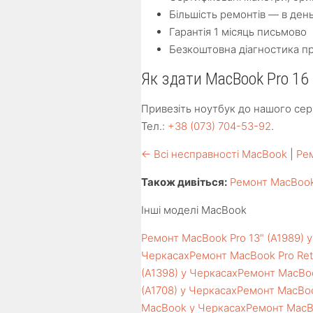
Більшість ремонтів — в ден
Гарантія 1 місяць письмово
Безкоштовна діагностика п
Як здати MacBook Pro 16
Привезіть ноутбук до нашого серв
Тел.:
+38 (073) 704-53-92
.
← Всі несправності MacBook
|
Рем
Також дивіться:
Ремонт MacBook
Інші моделі MacBook
Ремонт MacBook Pro 13" (A1989) 
Черкасах
Ремонт MacBook Pro Reti
(A1398) у Черкасах
Ремонт MacBook
(A1708) у Черкасах
Ремонт MacBook
MacBook у Черкасах
Ремонт MacBo