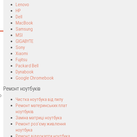
Lenovo
HP
Dell
MacBook
Samsung
MSI
GIGABYTE
Sony
Xiaomi
Fujitsu
Packard Bell
Dynabook
Google Chromebook
Ремонт ноутбуків
o
Чистка ноутбука від пилу
Ремонт материнських плат
ноутбуків
Заміна матриці ноутбука
Ремонт роз’єму живлення
ноутбука
Ремонт відеокарти ноутбука