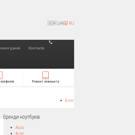
🇺🇦 UA
|
🐷 RU
лення даних
Контакти
телефонів
Ремонт планшету
Блог
Бренди ноутбуків
Asus
Acer