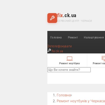
fix
.ck.ua
СЕРВІСНИЙ ЦЕНТР · ЧЕРКАСИ
Головна
Ремонт
Налаштування
Зателефонувати
fix
.ck.ua
Ремонт ноутбука
Ремонт к
Головна
›
Ремонт ноутбуків у Черкаса