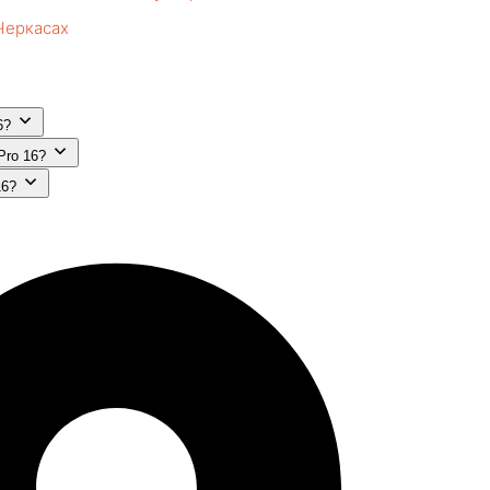
Черкасах
6?
Pro 16?
16?