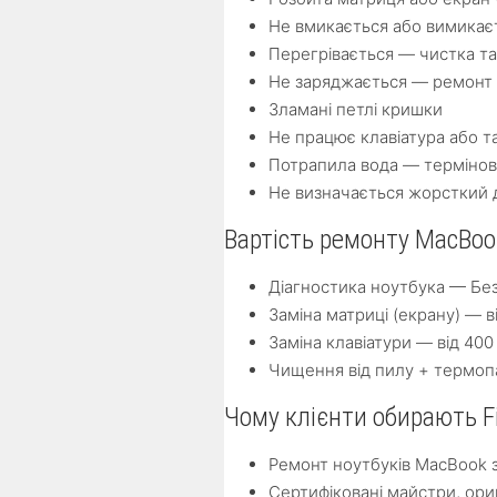
Не вмикається або вимикає
Перегрівається — чистка та
Не заряджається — ремонт 
Зламані петлі кришки
Не працює клавіатура або т
Потрапила вода — термінов
Не визначається жорсткий 
Вартість ремонту MacBoo
Діагностика ноутбука — Бе
Заміна матриці (екрану) — в
Заміна клавіатури — від 400
Чищення від пилу + термопа
Чому клієнти обирають F
Ремонт ноутбуків MacBook 
Сертифіковані майстри, ори