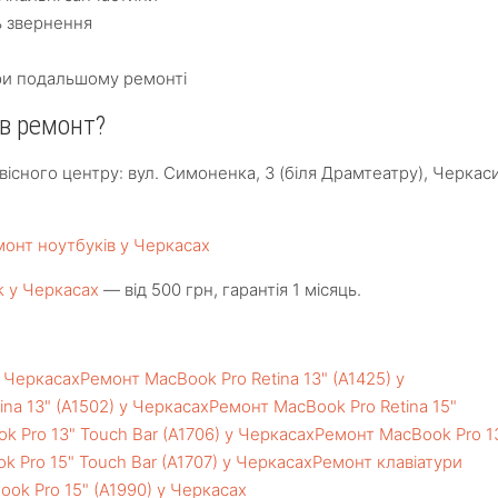
ь звернення
ри подальшому ремонті
 в ремонт?
існого центру: вул. Симоненка, 3 (біля Драмтеатру), Черкаси
онт ноутбуків у Черкасах
 у Черкасах
— від 500 грн, гарантія 1 місяць.
у Черкасах
Ремонт MacBook Pro Retina 13" (A1425) у
na 13" (A1502) у Черкасах
Ремонт MacBook Pro Retina 15"
 Pro 13" Touch Bar (A1706) у Черкасах
Ремонт MacBook Pro 1
 Pro 15" Touch Bar (A1707) у Черкасах
Ремонт клавіатури
ok Pro 15" (A1990) у Черкасах