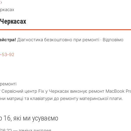
х
›
еркасах
 Черкасах
айстра!
Діагностика безкоштовно при ремонті · Відповімо
4-53-92
ремонті
 Сервісний центр Fix у Черкасах виконує ремонт MacBook Pr
міни матриці та клавіатури до ремонту материнської плати.
 16, які ми усуваємо
16.2″) — заміна дисплея