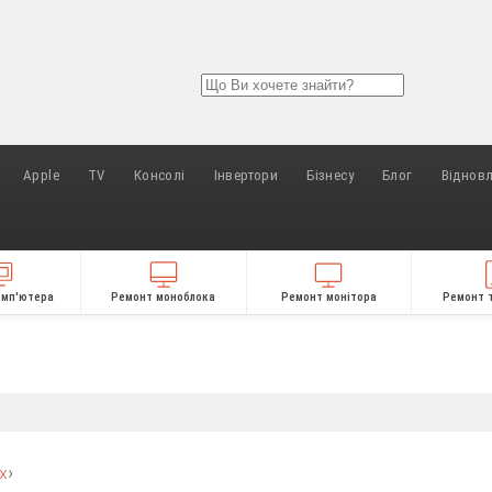
Apple
TV
Консолі
Інвертори
Бізнесу
Блог
Віднов
омп'ютера
Ремонт моноблока
Ремонт монітора
Ремонт 
х
›