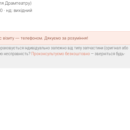
іля Драмтеатру)
0 · нд: вихідний
с візиту — телефоном. Дякуємо за розуміння!
раховується індивідуально залежно від типу запчастини (оригінал або
вою несправність?
Проконсультуємо безкоштовно
— зверніться будь-