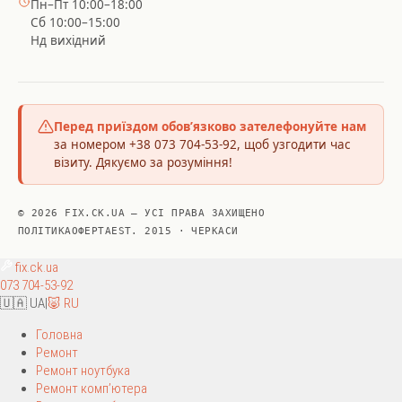
Пн–Пт 10:00–18:00
Сб 10:00–15:00
Нд вихідний
Перед приїздом обов’язково зателефонуйте нам
за номером +38 073 704-53-92, щоб узгодити час
візиту. Дякуємо за розуміння!
© 2026 FIX.CK.UA — УСІ ПРАВА ЗАХИЩЕНО
ПОЛІТИКА
ОФЕРТА
EST. 2015 · ЧЕРКАСИ
fix
.ck.ua
073 704-53-92
🇺🇦 UA
|
🐷 RU
Головна
Ремонт
Ремонт ноутбука
Ремонт комп’ютера