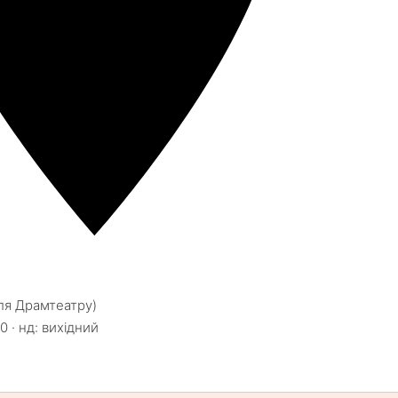
іля Драмтеатру)
0 · нд: вихідний