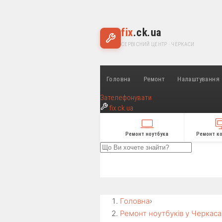
fix
.ck.ua
СЕРВІСНИЙ ЦЕНТР · ЧЕРКАСИ
Головна
Ремонт
Налаштування
Зателефонувати
fix
.ck.ua
Ремонт ноутбука
Ремонт к
Головна
›
Ремонт ноутбуків у Черкаса