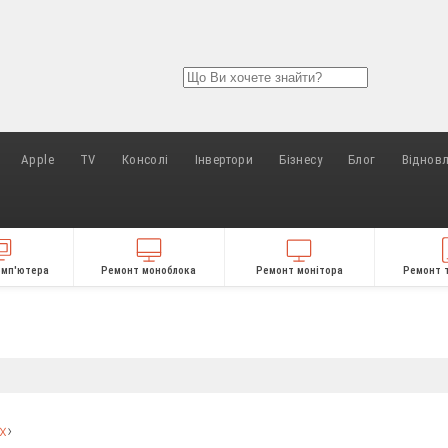
Apple
TV
Консолі
Інвертори
Бізнесу
Блог
Віднов
омп'ютера
Ремонт моноблока
Ремонт монітора
Ремонт 
х
›