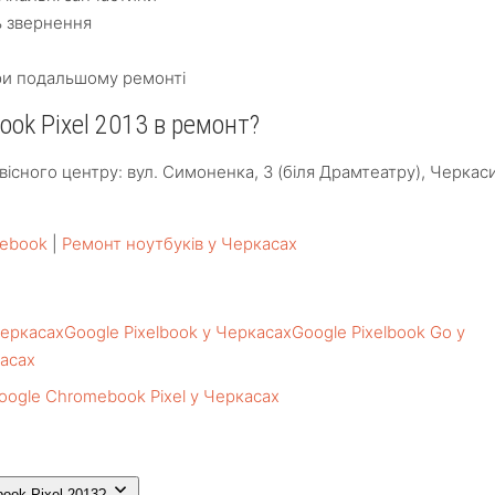
ь звернення
ри подальшому ремонті
ok Pixel 2013 в ремонт?
існого центру: вул. Симоненка, 3 (біля Драмтеатру), Черкаси
mebook
|
Ремонт ноутбуків у Черкасах
Черкасах
Google Pixelbook у Черкасах
Google Pixelbook Go у
касах
oogle Chromebook Pixel у Черкасах
ook Pixel 2013?