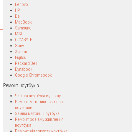
Lenovo
HP
Dell
MacBook
Samsung
MSI
GIGABYTE
Sony
Xiaomi
Fujitsu
Packard Bell
Dynabook
Google Chromebook
Ремонт ноутбуків
Чистка ноутбука від пилу
Ремонт материнських плат
ноутбуків
Заміна матриці ноутбука
Ремонт роз’єму живлення
ноутбука
Ремонт відеокарти ноутбука