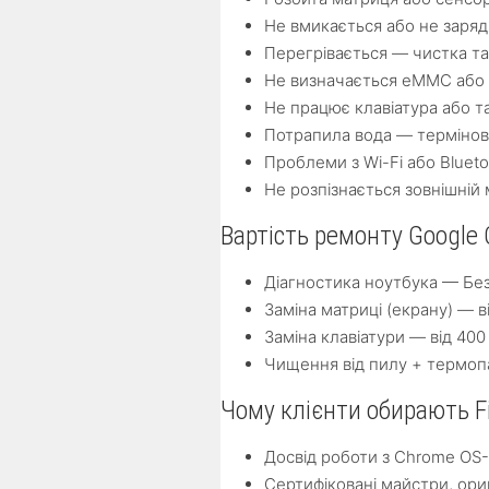
Не вмикається або не заря
Перегрівається — чистка та
Не визначається eMMC або
Не працює клавіатура або т
Потрапила вода — термінов
Проблеми з Wi-Fi або Bluet
Не розпізнається зовнішній
Вартість ремонту Google 
Діагностика ноутбука — Бе
Заміна матриці (екрану) — в
Заміна клавіатури — від 400
Чищення від пилу + термопа
Чому клієнти обирають F
Досвід роботи з Chrome OS
Сертифіковані майстри, ори