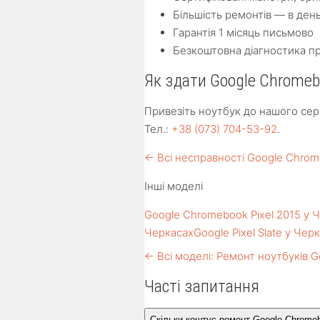
Більшість ремонтів — в ден
Гарантія 1 місяць письмово
Безкоштовна діагностика п
Як здати Google Chromebo
Привезіть ноутбук до нашого серв
Тел.:
+38 (073) 704-53-92
.
← Всі несправності Google Chro
Інші моделі
Google Chromebook Pixel 2015 у 
Черкасах
Google Pixel Slate у Чер
← Всі моделі: Ремонт ноутбуків G
Часті запитання
Скільки коштує ремонт Google Chromeb