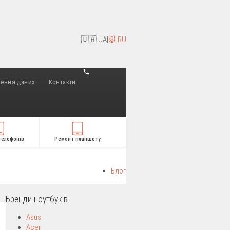
🇺🇦 UA
|
🐷 RU
лення даних
Контакти
телефонів
Ремонт планшету
Блог
Бренди ноутбуків
Asus
Acer