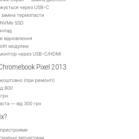
джується через USB-C
 заміна термопасти
 NVMe SSD
ачпад
е відновлення
ooth модулем
 монітор через USB-C/HDMI
Chromebook Pixel 2013
зкоштовно (при ремонті)
ід 800
 грн
ста — від 300 грн
ix?
-пристроями
гінальні запчастини