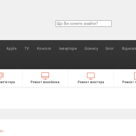
Apple
TV
Консолі
Інвертори
Бізнесу
Блог
Віднов
омп'ютера
Ремонт моноблока
Ремонт монітора
Ремонт 
х
›