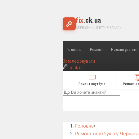
fix
.ck.ua
СЕРВІСНИЙ ЦЕНТР · ЧЕРКАСИ
Головна
Ремонт
Налаштування
Зателефонувати
fix
.ck.ua
Ремонт ноутбука
Ремонт к
Головна
›
Ремонт ноутбуків у Черкаса