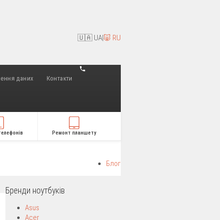
🇺🇦 UA
|
🐷 RU
лення даних
Контакти
телефонів
Ремонт планшету
Блог
Бренди ноутбуків
Asus
Acer