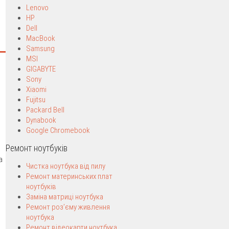
Lenovo
HP
Dell
MacBook
Samsung
MSI
GIGABYTE
Sony
Xiaomi
Fujitsu
Packard Bell
Dynabook
Google Chromebook
Ремонт ноутбуків
a
Чистка ноутбука від пилу
Ремонт материнських плат
ноутбуків
Заміна матриці ноутбука
Ремонт роз’єму живлення
ноутбука
Ремонт відеокарти ноутбука