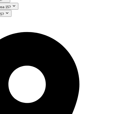
nsa 15?
15?