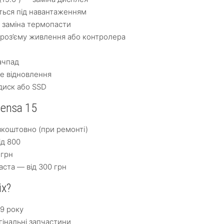
ться під навантаженням
 заміна термопасти
роз’єму живлення або контролера
ачпад
е відновлення
диск або SSD
tensa 15
зкоштовно (при ремонті)
ід 800
 грн
ста — від 300 грн
ix?
09 року
гінальні запчастини