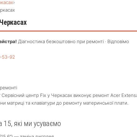
ркасах
›
еркасах
 Черкасах
айстра!
Діагностика безкоштовно при ремонті · Відповімо
4-53-92
ремонті
 Сервісний центр Fix у Черкасах виконує ремонт Acer Extens
міни матриці та клавіатури до ремонту материнської плати.
a 15, які ми усуваємо
(15.6″) — заміна дисплея