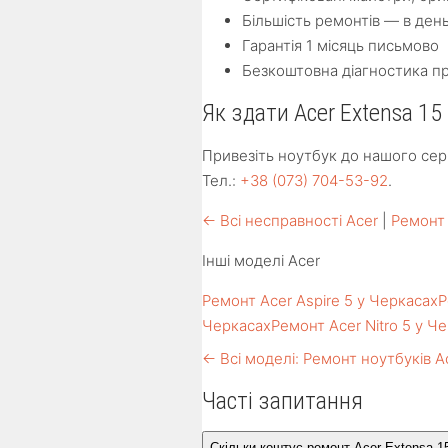
Більшість ремонтів — в ден
Гарантія 1 місяць письмово
Безкоштовна діагностика п
Як здати Acer Extensa 15
Привезіть ноутбук до нашого серв
Тел.:
+38 (073) 704-53-92
.
← Всі несправності Acer
|
Ремонт 
Інші моделі Acer
Ремонт Acer Aspire 5 у Черкасах
Р
Черкасах
Ремонт Acer Nitro 5 у Ч
← Всі моделі: Ремонт ноутбуків A
Часті запитання
Скільки коштує ремонт Acer Extensa 1