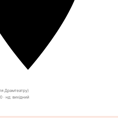
іля Драмтеатру)
0 · нд: вихідний