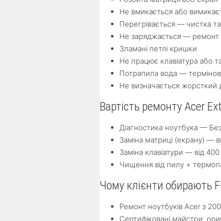
Не вмикається або вимикає
Перегрівається — чистка та
Не заряджається — ремонт 
Зламані петлі кришки
Не працює клавіатура або т
Потрапила вода — термінов
Не визначається жорсткий 
Вартість ремонту Acer Ex
Діагностика ноутбука — Бе
Заміна матриці (екрану) — в
Заміна клавіатури — від 400
Чищення від пилу + термопа
Чому клієнти обирають F
Ремонт ноутбуків Acer з 20
Сертифіковані майстри, ори