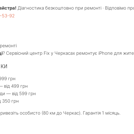
айстра!
Діагностика безкоштовно при ремонті · Відповімо пр
4-53-92
ремонті
ці
? Сервісний центр Fix у Черкасах ремонтує iPhone для жит
нки
999 грн
— від 499 грн
ди — від 599 грн
д 350 грн
везіть особисто (80 км до Черкас). Гарантія 1 місяць.