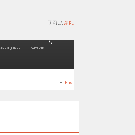
🇺🇦 UA
|
🐷 RU
лення даних
Контакти
Блог