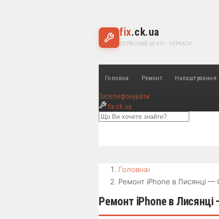
fix
.ck.ua
СЕРВІСНИЙ ЦЕНТР · ЧЕРКАСИ
Головна
Ремонт
Налаштування
Зателефонувати
fix
.ck.ua
Головна
›
Ремонт iPhone в Лисянці — 
Ремонт iPhone в Лисянці —