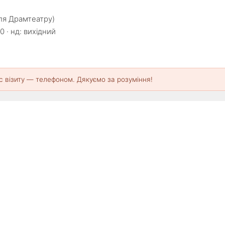
іля Драмтеатру)
0 · нд: вихідний
с візиту — телефоном. Дякуємо за розуміння!