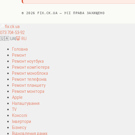
© 2026 FIX.CK.UA — УСІ ПРАВА ЗАХИЩЕНО
fix
.ck.ua
073 704-53-92
🇺🇦 UA
|
🐷 RU
Головна
Ремонт
Ремонт ноутбука
Ремонт комп’ютера
Ремонт моноблока
Ремонт телефонів
Ремонт планшету
Ремонт монітора
Apple
Налаштування
TV
Консолі
Інвертори
Бізнесу
Відновлення даних