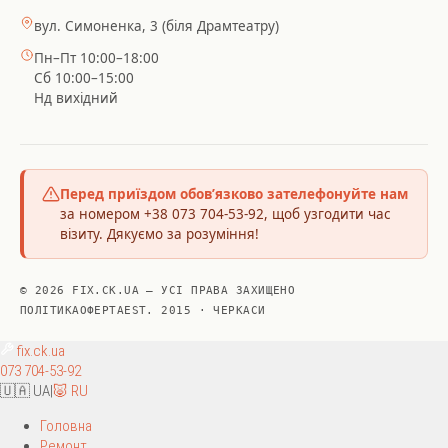
вул. Симоненка, 3 (біля Драмтеатру)
Пн–Пт 10:00–18:00
Сб 10:00–15:00
Нд вихідний
Перед приїздом обов’язково зателефонуйте нам
за номером +38 073 704-53-92, щоб узгодити час
візиту. Дякуємо за розуміння!
© 2026 FIX.CK.UA — УСІ ПРАВА ЗАХИЩЕНО
ПОЛІТИКА
ОФЕРТА
EST. 2015 · ЧЕРКАСИ
fix
.ck.ua
073 704-53-92
🇺🇦 UA
|
🐷 RU
Головна
Ремонт