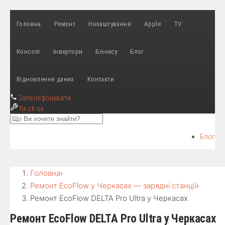
Головна
Ремонт
Налаштування
Apple
TV
Консолі
Інвертори
Бізнесу
Блог
Відновлення даних
Контакти
Зателефонувати
fix
.ck.ua
Блог
Головна
›
Ремонт EcoFlow у Черкасах — зарядні станції
›
Ремонт EcoFlow DELTA Pro Ultra у Черкасах
Ремонт EcoFlow DELTA Pro Ultra у Черкасах